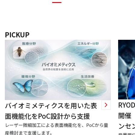
PICKUP
RY
バイオミメティクスを用いた表
開催
面機能化をPoC設計から支援
ンセ
レーザー微細加工による表面機能化を、PoCから量
産検討まで支援します。
産業用