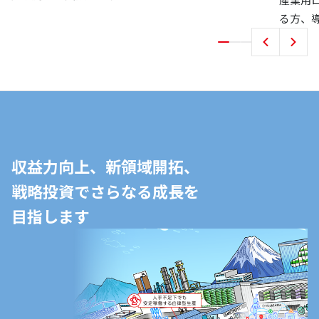
る方、
トレー
収益力向上、新領域開拓、
戦略投資でさらなる成長を
目指します