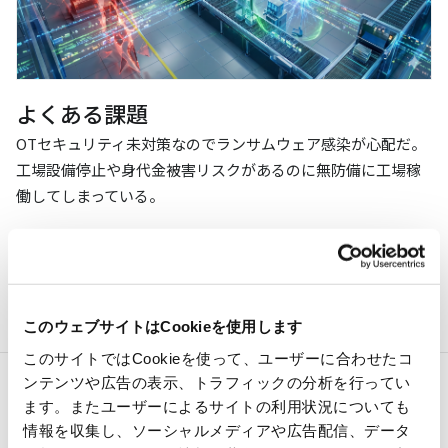
よくある課題
OTセキュリティ未対策なのでランサムウェア感染が心配だ。
工場設備停止や身代金被害リスクがあるのに無防備に工場稼
働してしまっている。
提供価値
古い設備を含むOT環境を包括で監視、ランサムウェア感染や
異常通信を早期検知し止まらない工場づくりを支援します。
このウェブサイトはCookieを使用します
このサイトではCookieを使って、ユーザーに合わせたコ
ンテンツや広告の表示、トラフィックの分析を行ってい
FAシステム事業が提供する製品・
ます。またユーザーによるサイトの利用状況についても
情報を収集し、ソーシャルメディアや広告配信、データ