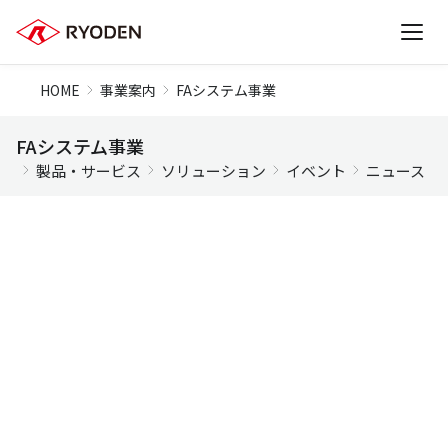
収益力向上、新領域開拓、戦略投資でさらなる成長
置く・見る・動く。たったそれだけ。「リアルタイ
安全に人と一緒に作業し、様々な現場の自動化に貢
業界最高水準のオートメーション技術とノウハウに
HOME
事業案内
FAシステム事業
を目指します
ムロボットガイダンス
献
高精度、高応答、小ストロークの小型リニアモータ
工場・物流のスマート化を実現します
よりあらゆるニーズに対応
FAシステム事業
製品・サービス
ソリューション
イベント
ニュース