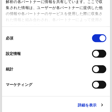
サービス/ソリューション
解析の各パートナーに情報を共有しています。ここで収
集された情報は、ユーザーが各パートナーに提供した他
の情報や各パートナーのサービスを使用した際に収集さ
れた情報と組み合わされ、各パートナーによって使用さ
れることがあります。
同
必須
意
の
選
設定情報
択
統計
消耗品不要！包装フィルムへの印字の
マーケティング
生産性と品質向上を実現。
詳細を表示