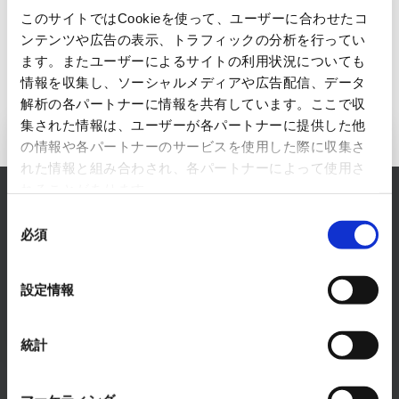
このサイトではCookieを使って、ユーザーに合わせたコ
ンテンツや広告の表示、トラフィックの分析を行ってい
ます。またユーザーによるサイトの利用状況についても
情報を収集し、ソーシャルメディアや広告配信、データ
解析の各パートナーに情報を共有しています。ここで収
集された情報は、ユーザーが各パートナーに提供した他
FAシステム事業へのお問い合わせ
の情報や各パートナーのサービスを使用した際に収集さ
れた情報と組み合わされ、各パートナーによって使用さ
れることがあります。
RYODENでは、FAシステム事業に関するあらゆるお
同
悩みを解決します。
必須
意
まずは、お気軽にご相談ください。
の
選
お問い合わせはこちら
設定情報
択
統計