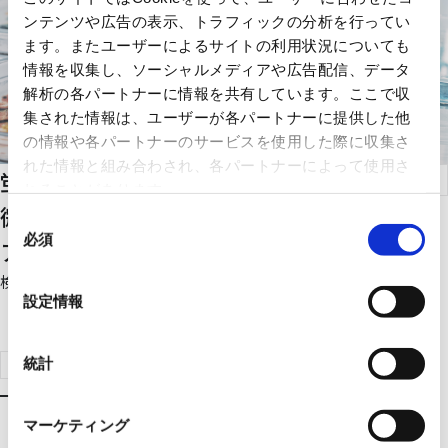
ンテンツや広告の表示、トラフィックの分析を行ってい
ます。またユーザーによるサイトの利用状況についても
情報を収集し、ソーシャルメディアや広告配信、データ
解析の各パートナーに情報を共有しています。ここで収
集された情報は、ユーザーが各パートナーに提供した他
の情報や各パートナーのサービスを使用した際に収集さ
れた情報と組み合わされ、各パートナーによって使用さ
蛍光染色法とAI画像処理技術を融合した
れることがあります。
微生物迅速検出法「FLOX-AI（フロックス
同
必須
意
アイ）」
の
検査に要する期間の短縮により、出荷前在庫の削減を実現します。
選
設定情報
択
ソリューション検索はこちらへ
統計
マーケティング