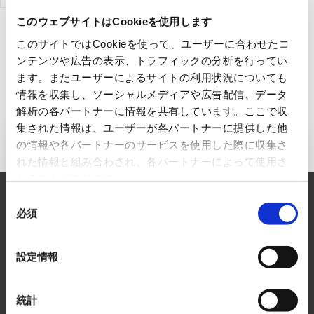
onductor
このウェブサイトはCookieを使用します
このサイトではCookieを使って、ユーザーに合わせたコ
ンテンツや広告の表示、トラフィックの分析を行ってい
ます。またユーザーによるサイトの利用状況についても
情報を収集し、ソーシャルメディアや広告配信、データ
解析の各パートナーに情報を共有しています。ここで収
集された情報は、ユーザーが各パートナーに提供した他
の情報や各パートナーのサービスを使用した際に収集さ
エレクトロニクス事業へのお問い
れた情報と組み合わされ、各パートナーによって使用さ
合わせ
れることがあります。
同
RYODENでは、エレクトロニクス事業に関するあら
必須
意
ゆるお悩みを解決します。
の
選
まずは、お気軽にご相談ください。
設定情報
択
お問い合わせはこちら
統計