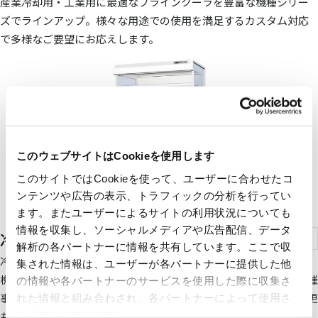
産業冷却用・工業用に最適なブラインクーラを豊富な機種シリー
ズでラインアップ。様々な用途での使用を満足するカスタム対応
で多様なご要望にお応えします。
このウェブサイトはCookieを使用します
このサイトではCookieを使って、ユーザーに合わせたコ
ンテンツや広告の表示、トラフィックの分析を行ってい
ます。またユーザーによるサイトの利用状況についても
情報を収集し、ソーシャルメディアや広告配信、データ
冷凍冷蔵内蔵ショーケース
解析の各パートナーに情報を共有しています。ここで収
冷食・アイスから総菜・食料まで催事やレジ周りで大活躍の冷凍
集された情報は、ユーザーが各パートナーに提供した他
機内蔵形をラインアップしています。工事不要な内蔵形により、催
の情報や各パートナーのサービスを使用した際に収集さ
事、店舗リニューアル等に最適です。また設置後のレイアウト変更
れた情報と組み合わされ、各パートナーによって使用さ
れることがあります。
も簡単です。