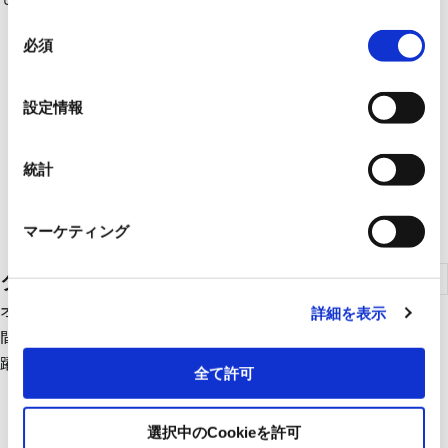
同
必須
意
の
選
設定情報
択
統計
マーケティング
ターボ冷凍機
オフィスビル、商業施設、空港、ホテル、地域冷暖房などの大空
詳細を表示
間の空調や工場の安定した生産をサポートするプロセス用でも活
躍
全て許可
選択中のCookieを許可