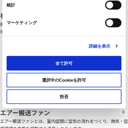
統計
有圧換気扇
マーケティング
強力な給排気能力を持つ換気扇であり、飲食店や工場といった環
境下で幅広く利用されます。
詳細を表示
全て許可
選択中のCookieを許可
拒否
エアー搬送ファン
エアー搬送ファンとは、室内空間に空気の流れをつくり、換気・空