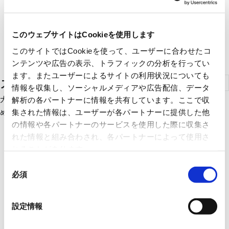
このウェブサイトはCookieを使用します
このサイトではCookieを使って、ユーザーに合わせたコ
ンテンツや広告の表示、トラフィックの分析を行ってい
ます。またユーザーによるサイトの利用状況についても
ストレートシロッコファン
情報を収集し、ソーシャルメディアや広告配信、データ
大風量、高静圧を有した送風機です。用途としては搬送距離が求
解析の各パートナーに情報を共有しています。ここで収
められる給排気に適した送風機。
集された情報は、ユーザーが各パートナーに提供した他
の情報や各パートナーのサービスを使用した際に収集さ
れた情報と組み合わされ、各パートナーによって使用さ
れることがあります。
同
必須
意
の
選
設定情報
択