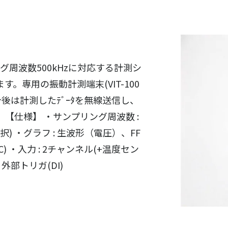
周波数500kHzに対応する計測シ
す。専用の振動計測端末(VIT-100
今後は計測したﾃﾞｰﾀを無線送信し、
【仕様】 ・サンプリング周波数 :
sec選択) ・グラフ : 生波形（電圧）、FF
PC) ・入力 : 2チャンネル(+温度セン
 外部トリガ(DI)