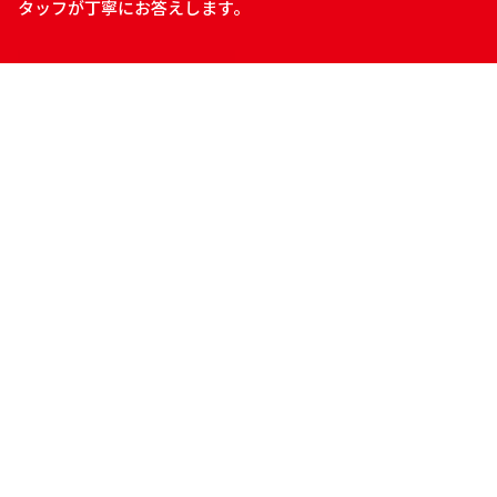
タッフが丁寧にお答えします。
お問い合わせ
資料ダウンロード
当サイトについて
情報セキュリティ基本方針
プライバシーポリシー
サイトマップ
会社案内
Copyright © Ryoden Corporation All rights reserved.