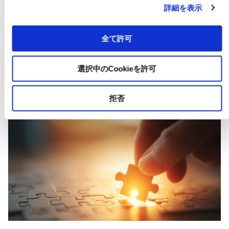
詳細を表示
全て許可
取扱製品
選択中のCookieを許可
FAシステム、冷熱ビルシステム、半導体・デバイスを中心
に、多様なニーズに応える最新の製品・サービスを取り揃え
拒否
ています。