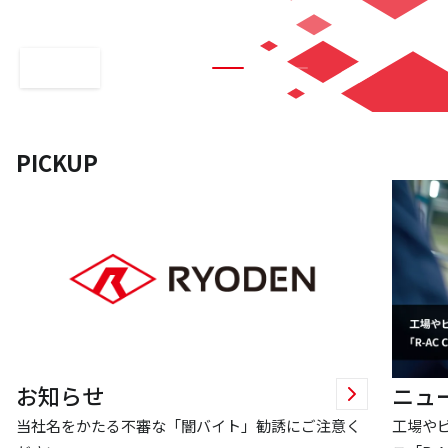
放映中
工場野菜「VEGE MONSTER」
PICKUP
お知らせ
ニュ
当社名をかたる不審な「闇バイト」勧誘にご注意く
工場や