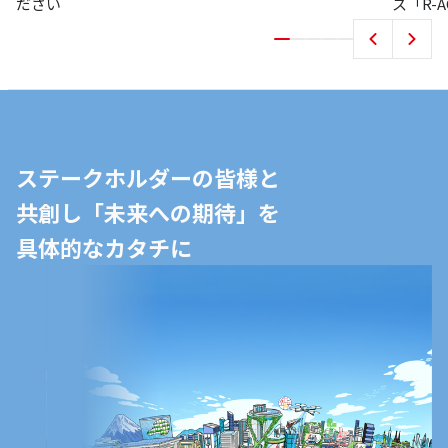
ださい
ス「R-
ステークホルダーの皆様と
共創し「未来への期待」を
具体的なカタチに