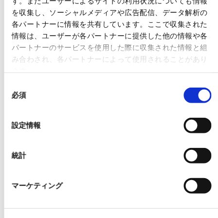
す。またユーザーによるサイトの利用状況についても情報
を収集し、ソーシャルメディアや広告配信、データ解析の
各パートナーに情報を共有しています。ここで収集された
情報は、ユーザーが各パートナーに提供した他の情報や各
パートナーのサービスを使用した際に収集された情報と組
み合わされ、各パートナーによって使用されることがあり
ます。
同
技術開発への取り組み
必須
意
の
生成AIや画像認識、データ分析などの先端技術を活用し、製
選
造業をはじめとした各業界の課題解決に向けた開発・実証を
設定情報
択
行っています。これらの技術を通じて、業務効率化や高度化
を実現し、新たな事業機会の創出に貢献します。
統計
マーケティング