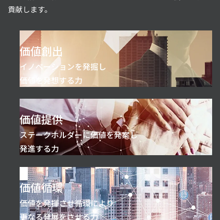
貢献します。
価値創出
イノベーションを発掘し
価値を発想する力
価値提供
ステークホルダーに価値を発案し
発進する力
価値循環
価値を発揮させ循環により
更なる発展をさせる力