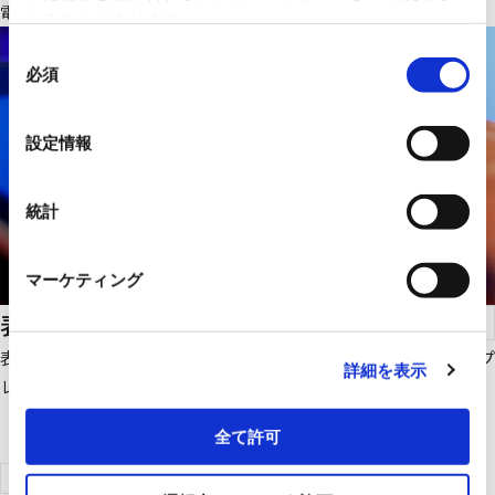
電線、ケーブル、ヒータのご紹介です。
れることがあります。
同
必須
意
の
選
設定情報
択
統計
マーケティング
表示デバイス
表示パネル、タッチパネル、表示モジュールから、超小型ディスプ
詳細を表示
レイまで、表示デバイスのご紹介です。
全て許可
製品検索はこちらへ