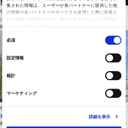
集された情報は、ユーザーが各パートナーに提供した他
小規模建物用小型エレベーター
の情報や各パートナーのサービスを使用した際に収集さ
バリアフリーが重要視される福祉施設や診療所などに最適です。
れた情報と組み合わされ、各パートナーによって使用さ
れることがあります。
設置環境に合わせて４タイプご用意しております。
同
必須
意
の
選
設定情報
択
統計
マーケティング
小規模共同住宅用エレベーター
賃貸アパートや賃貸マンションに最適です。維持費を低コストに
詳細を表示
抑えた省エネ設計です。