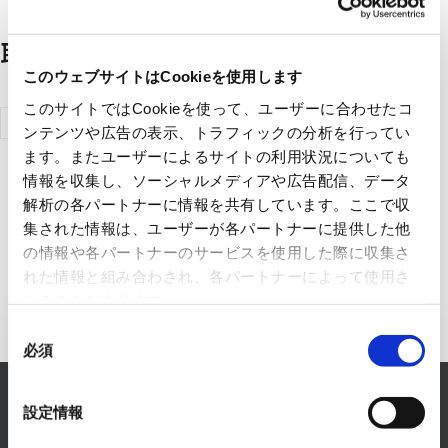
取扱メーカー一覧
このウェブサイトはCookieを使用します
このサイトではCookieを使って、ユーザーに合わせたコ
三菱電機株
ンテンツや広告の表示、トラフィックの分析を行ってい
式会社
ます。またユーザーによるサイトの利用状況についても
情報を収集し、ソーシャルメディアや広告配信、データ
解析の各パートナーに情報を共有しています。ここで収
集された情報は、ユーザーが各パートナーに提供した他
の情報や各パートナーのサービスを使用した際に収集さ
れた情報と組み合わされ、各パートナーによって使用さ
れることがあります。
同
FAシステム事業へのお問い合わせ
必須
意
の
RYODENでは、FAシステム事業に関するあらゆるお
選
設定情報
悩みを解決します。
択