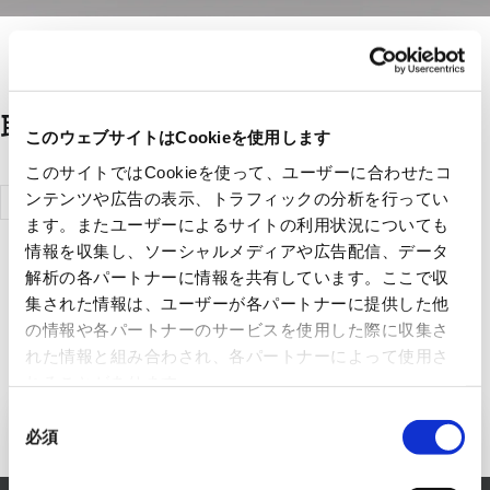
取扱メーカー一覧
このウェブサイトはCookieを使用します
このサイトではCookieを使って、ユーザーに合わせたコ
三菱電機照
ンテンツや広告の表示、トラフィックの分析を行ってい
ます。またユーザーによるサイトの利用状況についても
明株式会社
情報を収集し、ソーシャルメディアや広告配信、データ
解析の各パートナーに情報を共有しています。ここで収
集された情報は、ユーザーが各パートナーに提供した他
の情報や各パートナーのサービスを使用した際に収集さ
れた情報と組み合わされ、各パートナーによって使用さ
れることがあります。
同
必須
冷熱システム事業へのお問い合わ
意
の
せ