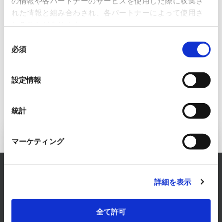
ストリアル
の情報や各パートナーのサービスを使用した際に収集さ
れた情報と組み合わされ、各パートナーによって使用さ
ネットワー
れることがあります。
クス株式会
同
社
必須
意
の
選
設定情報
択
統計
FAシステム事業へのお問い合わせ
マーケティング
RYODENでは、FAシステム事業に関するあらゆるお
詳細を表示
悩みを解決します。
まずは、お気軽にご相談ください。
全て許可
お問い合わせはこちら