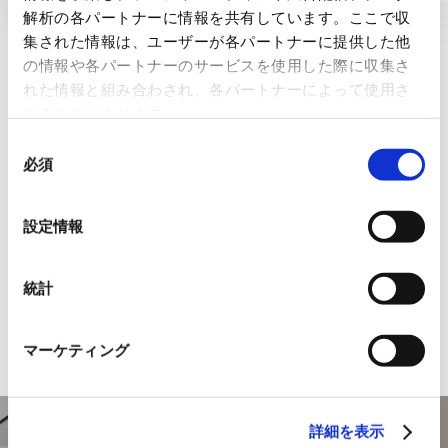
解析の各パートナーに情報を共有しています。ここで収
集された情報は、ユーザーが各パートナーに提供した他
の情報や各パートナーのサービスを使用した際に収集さ
お客さまの目的に合わせて、以下のリンクからメル
れた情報と組み合わされ、各パートナーによって使用さ
マガの購読をお申し込みください。
れることがあります。
同
必須
意
LIST
の
メルマガ一覧
選
設定情報
択
FAシステム
統計
ビルシステム
マーケティング
詳細を表示