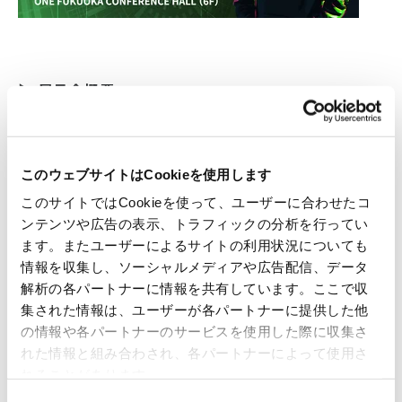
▶ 展示会概要
展示会名
Security Days Fall 2025 Fukuoka
このウェブサイトはCookieを使用します
このサイトではCookieを使って、ユーザーに合わせたコ
開催日時
ンテンツや広告の表示、トラフィックの分析を行ってい
ます。またユーザーによるサイトの利用状況についても
2025年10月28日（火）
10:00-17:00
情報を収集し、ソーシャルメディアや広告配信、データ
解析の各パートナーに情報を共有しています。ここで収
会場
集された情報は、ユーザーが各パートナーに提供した他
の情報や各パートナーのサービスを使用した際に収集さ
ONE FUKUOKA CONFERENCE HALL （6
れた情報と組み合わされ、各パートナーによって使用さ
F）
れることがあります。
同