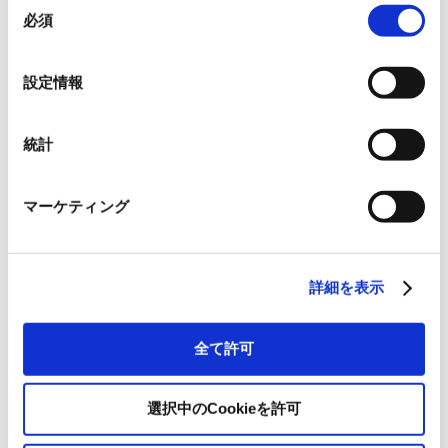
出展場所
必須
意
の
小間番号07
選
設定情報
択
招待券（事前登録制）
統計
Security Days Fall 2025 Fukuoka 来場事
前登録
マーケティング
主催
株式会社ナノオプト・メディア
詳細を表示
全て許可
▶ セミナーについて
選択中のCookieを許可
Claroty社と共同でセミナーを行います。詳細は
こちら
をご覧ください。