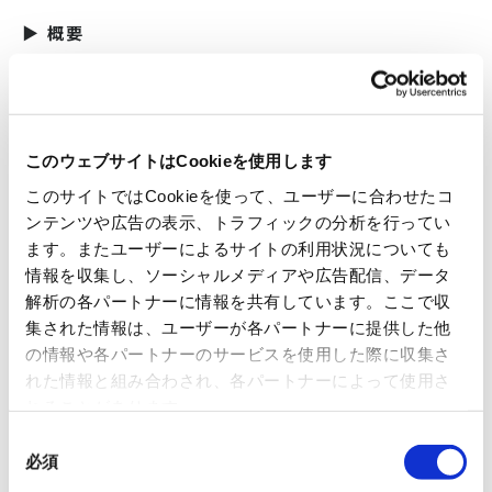
▶ 概要
イベント名
製造原価が下がらず、判断も遅い工場の共通点
～現場の「見える化」仕組み作りと定着のコツ
このウェブサイトはCookieを使用します
～
このサイトではCookieを使って、ユーザーに合わせたコ
ンテンツや広告の表示、トラフィックの分析を行ってい
開催日時
ます。またユーザーによるサイトの利用状況についても
情報を収集し、ソーシャルメディアや広告配信、データ
2026年6月16日（火）12:00～13:00
解析の各パートナーに情報を共有しています。ここで収
集された情報は、ユーザーが各パートナーに提供した他
会場
の情報や各パートナーのサービスを使用した際に収集さ
れた情報と組み合わされ、各パートナーによって使用さ
オンライン開催（Zoomウェビナー）
れることがあります。
同
費用
必須
意