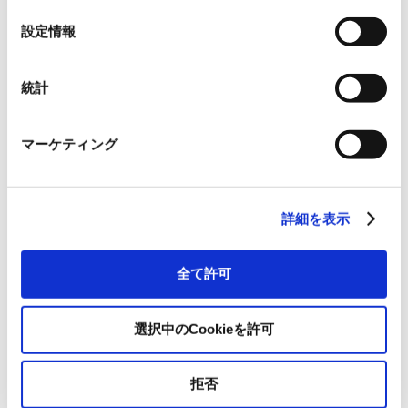
の
無料／事前お申込み制
選
設定情報
択
主催
統計
株式会社RYODEN
共催
マーケティング
Tebiki株式会社
詳細を表示
お問い合わせ
新事業推進室 事業開発部
全て許可
ウィズプロ運営事務局
選択中のCookieを許可
pro.event@mgw.ryoden.co.jp
拒否