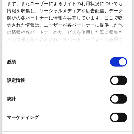
ます。またユーザーによるサイトの利用状況についても
休業期間：2025年4月22日(火) ※弊社創
情報を収集し、ソーシャルメディアや広告配信、データ
解析の各パートナーに情報を共有しています。ここで収
立記念日
集された情報は、ユーザーが各パートナーに提供した他
2025年4月29日(火) ～2025年5
の情報や各パートナーのサービスを使用した際に収集さ
れた情報と組み合わされ、各パートナーによって使用さ
月6日(火)
れることがあります。
同
休業期間中に頂きましたWebサイトなどからのお問
必須
意
い合わせは、休業期間の翌営業日以降に対応させて
の
選
いただきます。
設定情報
択
ご不便をおかけいたしますが、何卒ご理解を賜りま
すようお願い申し上げます。
統計
マーケティング