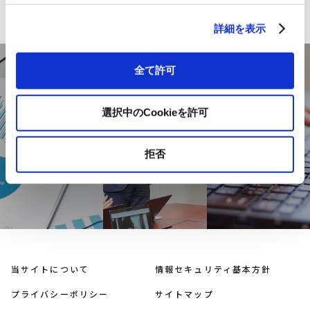
詳細を表示
全て許可
DOCUMENT
USEFUL
INQUIRY
選択中のCookieを許可
INFORMATION
資料ダウン
お問い合わせ
お役立ち情報
ロード
拒否
当サイトについて
情報セキュリティ基本方針
プライバシーポリシー
サイトマップ