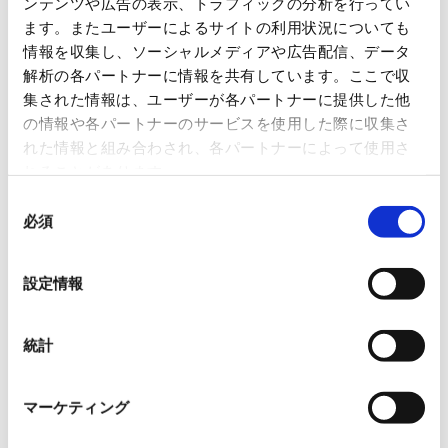
「MONOist」に、事業創出の具体事例として 当社
ンテンツや広告の表示、トラフィックの分析を行ってい
ます。またユーザーによるサイトの利用状況についても
スマートアグリ事業への取材記事が掲載されまし
情報を収集し、ソーシャルメディアや広告配信、データ
た。
解析の各パートナーに情報を共有しています。ここで収
事業創出に至ったプロセス、なぜ植物工場経営に進
集された情報は、ユーザーが各パートナーに提供した他
出したのか？、今後の事業構想について、詳しく取
の情報や各パートナーのサービスを使用した際に収集さ
れた情報と組み合わされ、各パートナーによって使用さ
り上げていただきました。
れることがあります。
同
▶ 掲載記事はこちら
必須
意
「商社がなぜ野菜作り？データドリブンな植物工
の
場事業モデルで目指す社会課題解決」
選
設定情報
択
https://monoist.itmedia.co.jp/mn/artic
les/2307/21/news016.html
統計
▶ スマートアグリ事業の詳細は
こちら
マーケティング
▶ お問い合わせは
こちら