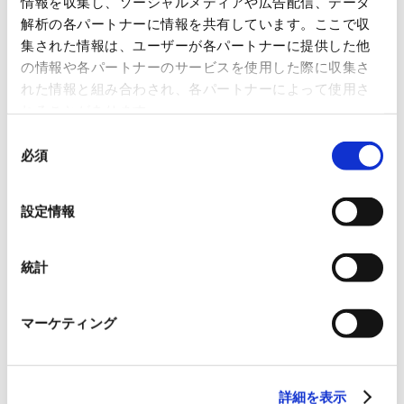
情報を収集し、ソーシャルメディアや広告配信、データ
解析の各パートナーに情報を共有しています。ここで収
2024年9月1日～2025年8月31日
集された情報は、ユーザーが各パートナーに提供した他
の情報や各パートナーのサービスを使用した際に収集さ
れた情報と組み合わされ、各パートナーによって使用さ
れることがあります。
▶ デザインに込めた想い
同
コーポレートカラーである赤をベースに、2023年4
必須
意
月からの新社名「株式会社RYODEN」としてのご挨
の
選
拶と、当社が新横浜駅での宣伝活動が「はじめて」
設定情報
択
であることをキーメッセージとして込めました。ご
利用の皆さまに対して「はじめまして」のご挨拶と
統計
共に、RYODENのことを知っていただくきっかけと
なり、今後より良い関係性を築いていけることを
マーケティング
願っております。
詳細を表示