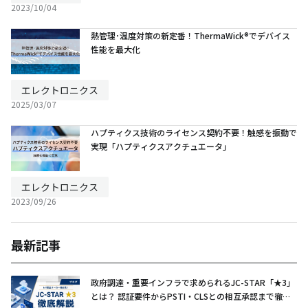
2023/10/04
熱管理･温度対策の新定番！ThermaWick®でデバイス
性能を最大化
エレクトロニクス
2025/03/07
ハプティクス技術のライセンス契約不要！触感を振動で
実現「ハプティクスアクチュエータ」
エレクトロニクス
2023/09/26
最新記事
政府調達・重要インフラで求められるJC-STAR「★3」
とは？ 認証要件からPSTI・CLSとの相互承認まで徹底