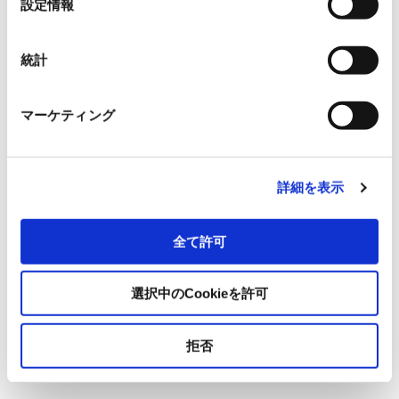
フサイクル全体を考慮する。
設定情報
択
統計
ステップ3：脅威の洗い出し
セキュリティの三要素（機密性・
完全性・可用性）が損なわれる「ダメージシナリオ」を具体
マーケティング
化し、その原因となる「脅威シナリオ」を特定して、攻撃手
順を整理します。
例：
監視カメラの映像漏洩（機密性の欠如）。初
詳細を表示
期パスワードでログインされ映像を盗み見られ
全て許可
る、といったシナリオ。
実践ポイント：
悪意を持った攻撃者の視点を持つ
選択中のCookieを許可
こと。IPA（情報処理推進機構）のガイドやテン
プレートが参考になります。
拒否