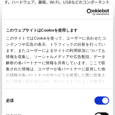
す。ハードウェア、基板、Wi-Fi、USBなどのコンポーネント
を洗い出し、外部とのインターフェース、接続されるネット
ワークやクラウドを図に加えます。その後、責任範囲（評価
範囲）を明確にし、保護資産（設定情報、ユーザー個人情
このウェブサイトはCookieを使用します
報、製品機能など）を特定します。
このサイトではCookieを使って、ユーザーに合わせたコ
実践ポイント：
最初から完璧を求めず、進めなが
ンテンツや広告の表示、トラフィックの分析を行ってい
ます。またユーザーによるサイトの利用状況についても
ら改善していく。
情報を収集し、ソーシャルメディアや広告配信、データ
解析の各パートナーに情報を共有しています。ここで収
集された情報は、ユーザーが各パートナーに提供した他
ステップ2：データフローの整理
構成図に外部から保護資産
の情報や各パートナーのサービスを使用した際に収集さ
へのアクセス手段を矢印で記述します。これが攻撃パスにな
れた情報と組み合わされ、各パートナーによって使用さ
ります。
れることがあります。
同
実践ポイント：
通常運用時だけでなく、廃棄時
必須
意
（下取り時の情報漏洩リスクなど）を含めたライ
の
選