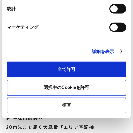
ポートメッセなごや
統計
出展場所
マーケティング
第一展示館 20-24
招待券（事前登録制）
詳細を表示
「第10回 工場設備・備品展」来場事前登録
全て許可
主催
選択中のCookieを許可
RX Japan 合同会社
拒否
▶ 主な出展製品
20m先まで届く大風量「
エリア空調機
」