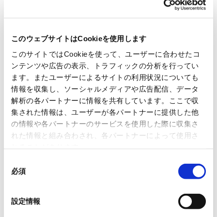
このウェブサイトはCookieを使用します
このサイトではCookieを使って、ユーザーに合わせたコ
ンテンツや広告の表示、トラフィックの分析を行ってい
▶ 展示会概要
ます。またユーザーによるサイトの利用状況についても
展示会名
情報を収集し、ソーシャルメディアや広告配信、データ
解析の各パートナーに情報を共有しています。ここで収
第10回 工場設備・備品展
集された情報は、ユーザーが各パートナーに提供した他
の情報や各パートナーのサービスを使用した際に収集さ
（第11回 ものづくり ワールド [名古屋] 内）
れた情報と組み合わされ、各パートナーによって使用さ
れることがあります。
開催日時
同
必須
意
2026年4月8日 (水)～10日（金） 10:00-17:00
の
選
会場
設定情報
択