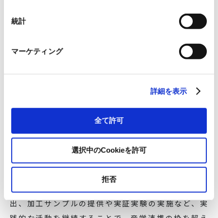
通じ、レーザー加工技術を中心とした新たな産業技
統計
術の研究開発に取り組んできました。特に撥水性な
どの機能を素材表面に付与できる小型微細レーザー
マーケティング
加工機を共同開発し、生物模倣専用加工機として世
界初の成果を挙げるなど、持続可能なものづくりへ
の貢献を目指します。
詳細を表示
また、これらの研究成果を広く社会に展開するため
に、「バイオミメティクス加工技術研究会」を立ち
全て許可
上げて、企業・大学・研究機関との連携を深めてい
ます。本研究会は2025年6月で12回目を迎え、毎回
選択中のCookieを許可
100名以上の企業関係者が参加するなど、産業界か
ら高い関心を集めています。最新の加工技術や応用
拒否
事例の共有、異業種交流を通じた新規ビジネス創
出、加工サンプルの提供や実証実験の実施など、実
践的な活動を継続することで、産学連携の枠を超え