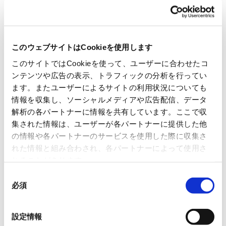
構造を模倣し、社会課題の解決を目指すのが生物模
倣（バイオミメティクス）です。
「ふらっと試作工房」では、短パルスレーザーによ
このウェブサイトはCookieを使用します
る多様な機能的テクスチャの加工が可能なだけでな
このサイトではCookieを使って、ユーザーに合わせたコ
く、レーザー加工から測定・検査までの一連の作業
ンテンツや広告の表示、トラフィックの分析を行ってい
ます。またユーザーによるサイトの利用状況についても
工程が、AIで自動化されています。利用者は、基本
情報を収集し、ソーシャルメディアや広告配信、データ
加工プログラムの条件設定をするだけで、試作品を
解析の各パートナーに情報を共有しています。ここで収
容易に作成することができます。従来は試行錯誤を
集された情報は、ユーザーが各パートナーに提供した他
重ねていた機能的テクスチャの加工が、誰もが扱え
の情報や各パートナーのサービスを使用した際に収集さ
れた情報と組み合わされ、各パートナーによって使用さ
る設計技術へと進化しており、同工房を拠点とした
れることがあります。
地域発の新たなものづくりの創出が期待されていま
同
す。
必須
意
の
▶ RYODENと信州大学の連携について
選
設定情報
当社は、2018年から信州大学繊維学部と産学連携を
択