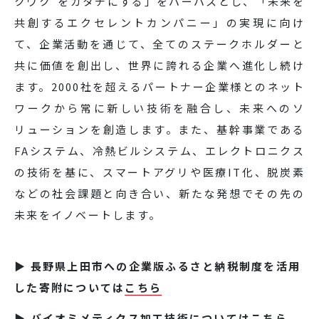
クワク"をカタチにする」をパーパスとし、「未来を
共創するエクセレントカンパニー」の実現に向け
て、企業活動を通じて、全てのステークホルダーと
共に価値を創出し、世界に誇れる企業へ進化し続け
ます。2000社を超えるパートナー企業様とのネット
ワークから常に新しい技術を融合し、未来へのソ
リューションを創造します。また、基幹事業である
FAシステム、冷熱ビルシステム、エレクトロニクス
の技術を基に、スマートアグリや医療IT化、脱炭素
などの社会課題と向き合い、新たな発想でその先の
未来をイノベートします。
▶ 長野県上田市への企業版ふるさと納税制度を活用
した寄附については
こちら
▶ バイオミメティクス加工技術については
こちら