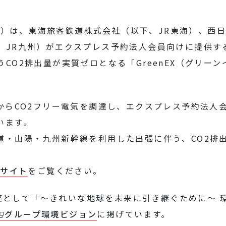
DEN）は、東海旅客鉄道株式会社（以下、JR東海）、西
、JR九州）がエクスプレス予約法人会員向けに提供す
CO2排出量が実質ゼロとなる「GreenEX（グリー
。
から
CO2
フリー電気を調達し、エクスプレス予約法人
います。
道・山陽・九州新幹線を利用した出張に伴う、CO2排
ブサイト
をご覧ください。
指す姿として「～きれいな地球を未来に引き継ぐために～
グループ環境ビジョン
に掲げています。