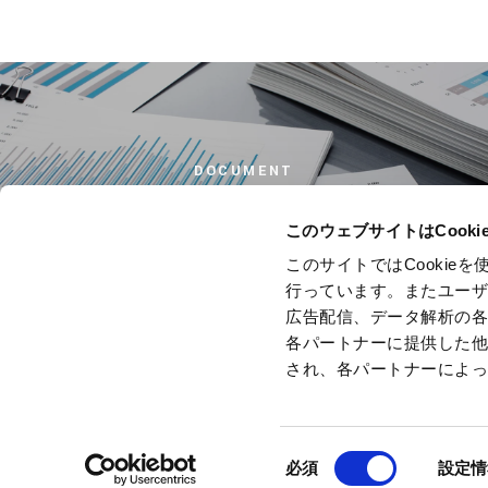
DOCUMENT
資料ダウンロード
このウェブサイトはCook
このサイトではCooki
行っています。またユー
広告配信、データ解析の
各パートナーに提供した
され、各パートナーによ
当
同
Copyright © Ryoden Corporation All rights reserved.
必須
設定情
意