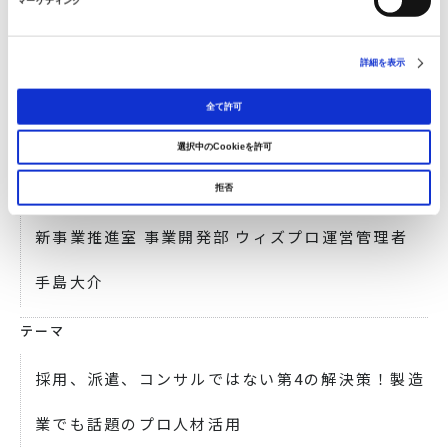
マーケティング
日時
2025年6月6日(金) 10:50～11:20
詳細を表示
会場
全て許可
東展示棟 セミナー会場 C
選択中のCookieを許可
登壇者
拒否
新事業推進室 事業開発部 ウィズプロ運営管理者
手島大介
テーマ
採用、派遣、コンサルではない第4の解決策！製造
業でも話題のプロ人材活用