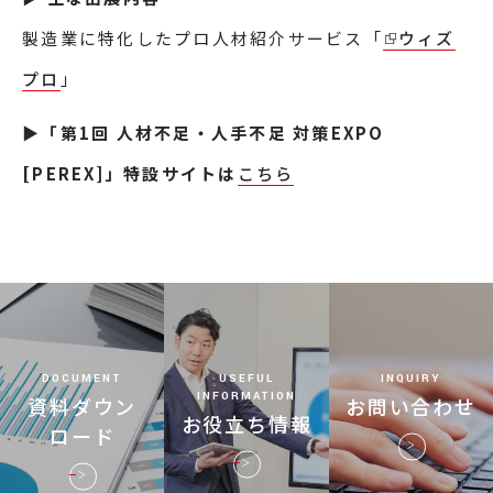
製造業に特化したプロ人材紹介サービス「
ウィズ
プロ
」
▶「第1回 人材不足・人手不足 対策EXPO
[PEREX]」特設サイトは
こちら
DOCUMENT
USEFUL
INQUIRY
INFORMATION
資料ダウン
お問い合わせ
お役立ち情報
ロード