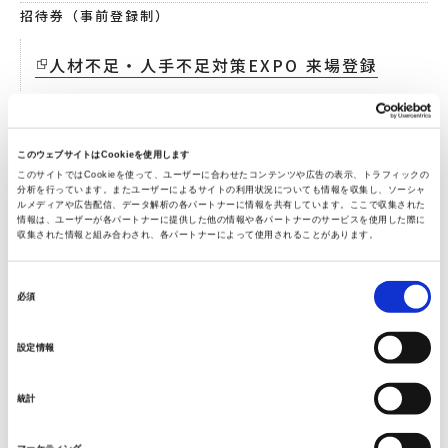
招待券（事前登録制）
人材不足・人手不足対策EXPO 来場登録
主催
このウェブサイトはCookieを使用します
人材不足・人手不足 対策EXPO 実行委員会
このサイトではCookieを使って、ユーザーに合わせたコンテンツや広告の表示、トラフィックの
分析を行っています。またユーザーによるサイトの利用状況についても情報を収集し、ソーシャ
ルメディアや広告配信、データ解析の各パートナーに情報を共有しています。ここで収集された
お問い合わせ
情報は、ユーザーが各パートナーに提供した他の情報や各パートナーのサービスを使用した際に
収集された情報と組み合わされ、各パートナーによって使用されることがあります。
新事業推進室 事業開発
同
必須
部 pro.service@mgw.ryoden.co.jp
意
の
設定情報
選
択
統計
▶ セミナーについて