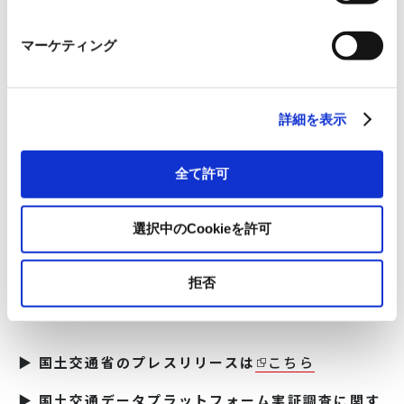
・時間、天候の環境条件を再現可能
・センサーの可視領域を表示可能
マーケティング
詳細を表示
全て許可
選択中のCookieを許可
拒否
「WARXSS®」のシミュレーション事例
▶ 国土交通省のプレスリリースは
こちら
▶ 国土交通データプラットフォーム実証調査に関す