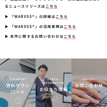
るニュースリリースは
こちら
▶ 「WARXSS®」の詳細は
こちら
▶ 「WARXSS®」の活用事例は
こちら
▶ 本件に関するお問い合わせは
こちら
DOCUMENT
USEFUL
INQUIRY
INFORMATION
資料ダウン
お問い合わせ
お役立ち情報
ロード