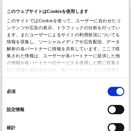
▶ 「WARXSS®」について
このウェブサイトはCookieを使用します
「WARXSS®」は、自動運転サービスカーの走行パ
このサイトではCookieを使って、ユーザーに合わせたコ
ターンや交通状況を視覚的に再現するシミュレー
ンテンツや広告の表示、トラフィックの分析を行ってい
ションツールです。「3Dの仮想空間上で共有」する
ます。またユーザーによるサイトの利用状況についても
情報を収集し、ソーシャルメディアや広告配信、データ
という手段を通じて、関係者間の共通認識の醸成と
解析の各パートナーに情報を共有しています。ここで収
合意形成の効率化を支援します。
集された情報は、ユーザーが各パートナーに提供した他
の情報や各パートナーのサービスを使用した際に収集さ
れた情報と組み合わされ、各パートナーによって使用さ
れることがあります。
同
必須
意
の
選
設定情報
主な特長
択
・カメラを切り替えて複数視点で交通を立体的に
把握可能
統計