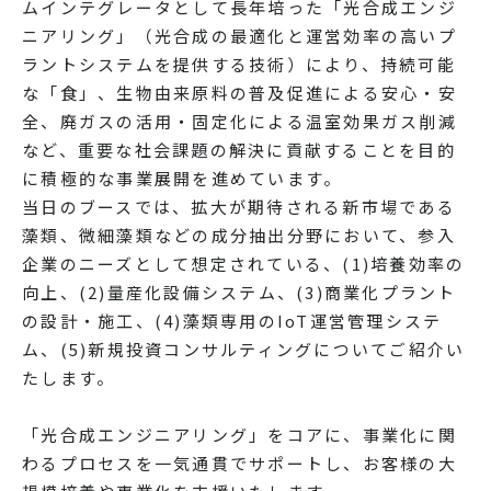
ムインテグレータとして長年培った「光合成エンジ
ニアリング」（光合成の最適化と運営効率の高いプ
ラントシステムを提供する技術）により、持続可能
な「食」、生物由来原料の普及促進による安心・安
全、廃ガスの活用・固定化による温室効果ガス削減
など、重要な社会課題の解決に貢献することを目的
に積極的な事業展開を進めています。
当日のブースでは、拡大が期待される新市場である
藻類、微細藻類などの成分抽出分野において、参入
企業のニーズとして想定されている、(1)培養効率の
向上、(2)量産化設備システム、(3)商業化プラント
の設計・施工、(4)藻類専用のIoT運営管理システ
ム、(5)新規投資コンサルティングについてご紹介い
たします。
「光合成エンジニアリング」をコアに、事業化に関
わるプロセスを一気通貫でサポートし、お客様の大