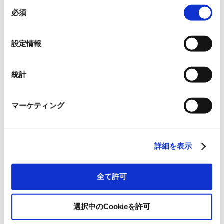
同
BioJapan 2025
必須
意
の
開催日時
選
設定情報
択
2025年10月8日（水）〜10日（金） 10:00-17:00
統計
会場
マーケティング
パシフィコ横浜
出展場所
詳細を表示
展示ホールC ⼩間番号：C-70
全て許可
招待券（事前登録制）
BioJapan 2025 来場登録
選択中のCookieを許可