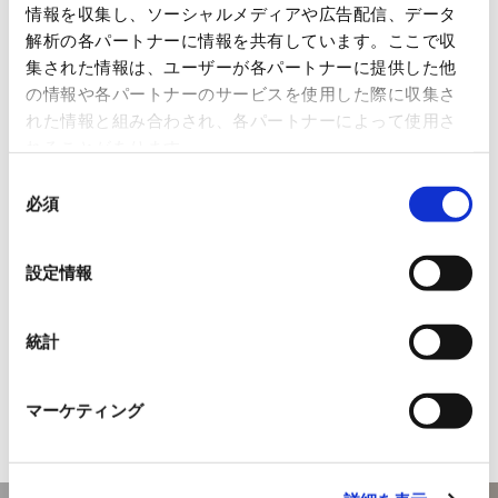
に、当社執行役員 スマートアグリ事業部長（株式会
情報を収集し、ソーシャルメディアや広告配信、データ
社ファームシップ 代表取締役） 新田貴正が「生産か
解析の各パートナーに情報を共有しています。ここで収
ら流通までを一元化する、農業DXの今」というテー
集された情報は、ユーザーが各パートナーに提供した他
の情報や各パートナーのサービスを使用した際に収集さ
マで取材を受けました
。
れた情報と組み合わされ、各パートナーによって使用さ
▶ 掲載記事はこちら
れることがあります。
「データドリブンで儲かる次世代型』へ。植物工
同
必須
意
場が革新するスマート農業」
の
https://bae.dentsu-pmp.co.jp/articles/
選
設定情報
agritech
択
▶ スマートアグリ事業の詳細は
こちら
統計
▶ お問い合わせは
こちら
マーケティング