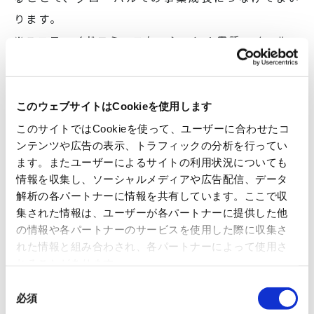
ります。
※ユニファイドコミュニケーション：電話、メール、
チャット、Web会議等の分散した通信手段を一つに統
合し、時間や場所を問わず最適な手段で連絡を取り合え
る環境を実現する基盤技術。
このウェブサイトはCookieを使用します
このサイトではCookieを使って、ユーザーに合わせたコ
▶ TOPAS社の概要
ンテンツや広告の表示、トラフィックの分析を行ってい
（1）取得対
ます。またユーザーによるサイトの利用状況についても
TOPAS electronic AG
情報を収集し、ソーシャルメディアや広告配信、データ
象会社
解析の各パートナーに情報を共有しています。ここで収
Großer Kolonnenweg 18C3, D-3
集された情報は、ユーザーが各パートナーに提供した他
（2）所在地
の情報や各パートナーのサービスを使用した際に収集さ
Germany
れた情報と組み合わされ、各パートナーによって使用さ
（3）代表者
Ulf Zell
れることがあります。
同
欧州の産業機器、通信、医療、計測
必須
意
（4）事業内
る半導体の販売、ならびにユニファ