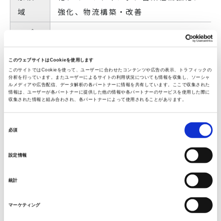
域
強化、物流構築・改善
プ
ロ人
約
2,000
人
材
このウェブサイトはCookieを使用します
このサイトではCookieを使って、ユーザーに合わせたコンテンツや広告の表示、トラフィックの
分析を行っています。またユーザーによるサイトの利用状況についても情報を収集し、ソーシャ
当
75年以上培ってきた販売・事業開発ナレ
ルメディアや広告配信、データ解析の各パートナーに情報を共有しています。ここで収集された
情報は、ユーザーが各パートナーに提供した他の情報や各パートナーのサービスを使用した際に
社の
流、豊富な取引先企業、豊富な知見・経験
収集された情報と組み合わされ、各パートナーによって使用されることがあります。
強み
ズとプロ人材ニーズの高精度マッチング、
同
必須
意
の
▶「ウィズプロ」概念図
設定情報
選
択
統計
マーケティング