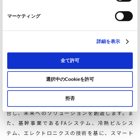
味深いものがあります。
マーケティング
▶ RYODENについて
詳細を表示
RYODENは、「人とテクノロジーをつなぐ力
で
"ワクワク"をカタチにする」をパーパスとし、
全て許可
「未来を共創するエクセレントカンパニー」の実
現に向けて、企業活動を通じて、全てのステーク
選択中のCookieを許可
ホルダーと共に価値を創出し、世界に誇れる企業
へ進化し続けます。2000社を超えるパートナー
拒否
企業様とのネットワークから常に新しい技術を融
合し、未来へのソリューションを創造します。ま
た、基幹事業であるFAシステム、冷熱ビルシス
テム、エレクトロニクスの技術を基に、スマート