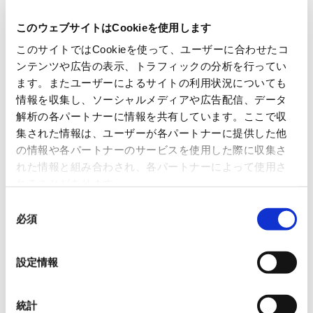
めながら、より多くの産業課題の解決に貢献し、
このウェブサイトはCookieを使用します
AIが人と社会に寄り添うかたちで活用されていく
このサイトではCookieを使って、ユーザーに合わせたコ
未来を目指してまいります。
ンテンツや広告の表示、トラフィックの分析を行ってい
ます。またユーザーによるサイトの利用状況についても
情報を収集し、ソーシャルメディアや広告配信、データ
学校法人新潟総合学園 事業創造大学院大学 学長
解析の各パートナーに情報を共有しています。ここで収
黒田 達也
集された情報は、ユーザーが各パートナーに提供した他
の情報や各パートナーのサービスを使用した際に収集さ
本協業は、今年度より本学が標榜する「“超”実践
れた情報と組み合わされ、各パートナーによって使用さ
型ビジネススクール」の発露としての産学共同の
れることがあります。
リーディングケースとして注目しております。今
同
必須
回開発されたシステムは、特に地方の製造業など
意
の
で顕著な熟練技術者の知識継承問題の解決の一端
選
設定情報
を担うものであり、本システムがマーケットに浸
択
透していくことにより、どのように地方経済に変
統計
化をもたらすのか、マクロの視点でも学究的に興