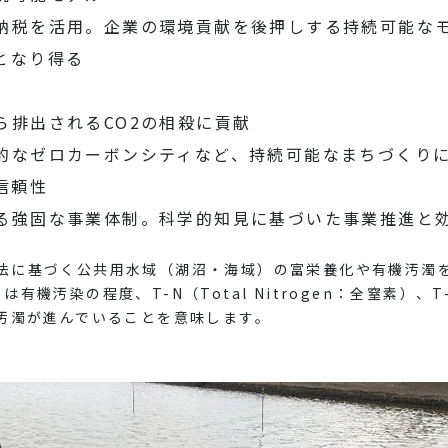
納税を活用。企業の環境貢献を後押しする持続可能な
となり得る
ら排出されるCO2の相殺に貢献
的なゼロカーボンシティなど、持続可能なまちづくり
信頼性
る強固な事業体制。科学的知見に基づいた事業推進と
防止法に基づく公共用水域（湖沼・海域）の富栄養化や有機汚濁を評
は有機汚染の程度、T-N（Total Nitrogen：全窒素）、T-P
汚濁が進んでいることを意味します。