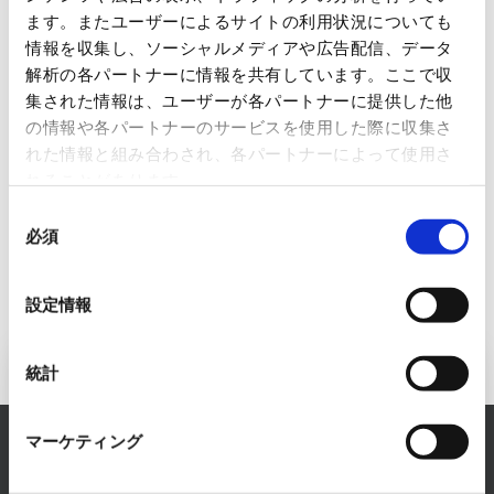
イントとは？
ます。またユーザーによるサイトの利用状況についても
情報を収集し、ソーシャルメディアや広告配信、データ
エレクトロニクス
解析の各パートナーに情報を共有しています。ここで収
2026/08/03
集された情報は、ユーザーが各パートナーに提供した他
の情報や各パートナーのサービスを使用した際に収集さ
【あと3ヶ月】EUサイバーレジリエンス法（CRA）の報
れた情報と組み合わされ、各パートナーによって使用さ
告義務化に備える！製造業が今すぐ取り組むべき「24
れることがあります。
時間ルール」と現場のリアルな対策
同
エレクトロニクス
必須
意
2026/07/01
の
選
設定情報
択
統計
FAシステム事業へのお問い合わせ
RYODENでは、FAシステムに関するあらゆるお悩み
マーケティング
を解決します。