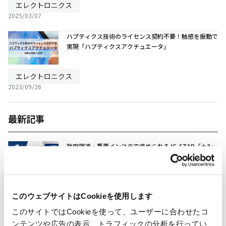
エレクトロニクス
2025/03/07
ハプティクス技術のライセンス契約不要！触感を振動で
実現「ハプティクスアクチュエータ」
エレクトロニクス
2023/09/26
最新記事
政府調達・重要インフラで求められるJC-STAR「★3」
とは？ 認証要件からPSTI・CLSとの相互承認まで徹底
解説
エレクトロニクス
このウェブサイトはCookieを使用します
2026/08/03
このサイトではCookieを使って、ユーザーに合わせたコ
まず押さえたいJC-STAR制度の基礎と「★1」要件のポ
ンテンツや広告の表示、トラフィックの分析を行ってい