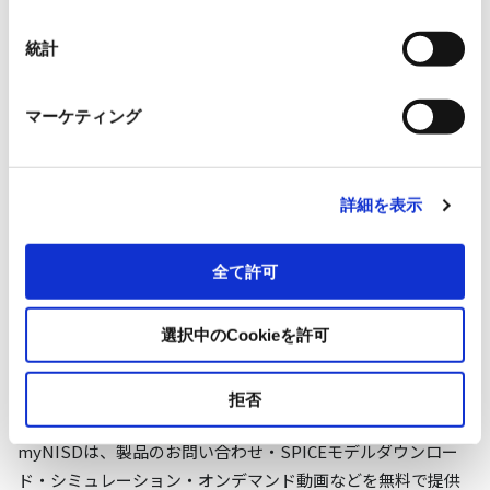
日清紡マイクロデバイス ニュース
ルーム
統計
マーケティング
ニュースやイベント情報を今すぐチェック！
日清紡マイクロデバイスの最新情報をまとめてご覧いただけ
ます。
詳細を表示
ニュースルームはこちら
全て許可
選択中のCookieを許可
日清紡マイクロデバイス myNISD
拒否
myNISDは、製品のお問い合わせ・SPICEモデルダウンロー
ド・シミュレーション・オンデマンド動画などを無料で提供