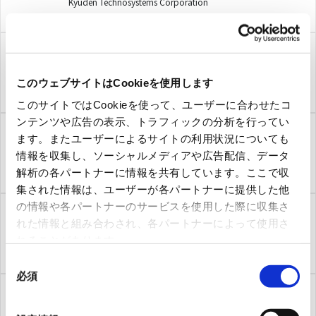
Kyuden Technosystems Corporation
Kyoto Robotics株式会社
Kyoto Robotics Corporation
このウェブサイトはCookieを使用します
このサイトではCookieを使って、ユーザーに合わせたコ
ンテンツや広告の表示、トラフィックの分析を行ってい
ます。またユーザーによるサイトの利用状況についても
Quuppa
情報を収集し、ソーシャルメディアや広告配信、データ
Quuppa
解析の各パートナーに情報を共有しています。ここで収
集された情報は、ユーザーが各パートナーに提供した他
の情報や各パートナーのサービスを使用した際に収集さ
れた情報と組み合わされ、各パートナーによって使用さ
クボタ空調株式会社
れることがあります。
kubota-airconditioner co.,ltd
同
必須
意
の
株式会社クボタ計装
選