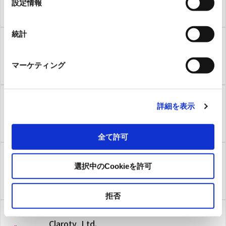
設定情報
KUBOTA KEISO Corporation
択
統計
株式会社クマヒラ
Kumahira Co.,Ltd.
マーケティング
詳細を表示
倉敷化工株式会社
Kurashiki Kako Co., Ltd.
全て許可
CoolAutomation
選択中のCookieを許可
CoolAutomation Ltd.
拒否
Claroty, Ltd.