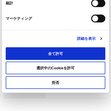
統計
出展場所
東展示棟 8ホール 小間番号：8-41
マーケティング
招待券（事前登録制）
国際物流総合展2025 第4回INNO
詳細を表示
主催
一般社団法人日本産業機械工業会
全て許可
一般社団法人日本産業車両協会
一般社団法人日本パレット協会
選択中のCookieを許可
一般社団法人日本運搬車両機器協会
一般社団法人日本物流システム機器
公益社団法人日本ロジスティクスシ
拒否
一般社団法人日本能率協会