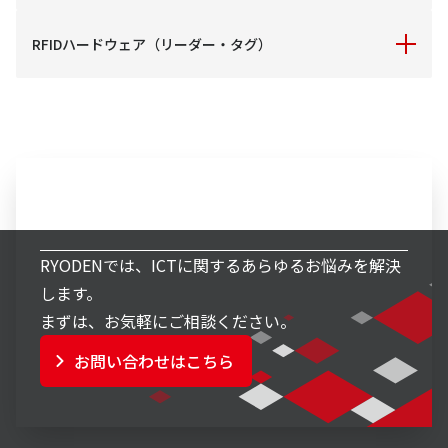
RFIDハードウェア（リーダー・タグ）
メーカー独自技術により誤読や読み漏れを
防止し、読みたいエリアをピンポイントに
RFIDソリューションの導入に欠かせない、
読み取ります。
RFIDリーダー、UHF帯RFIDタグを展示し
ます。
ICT事業へのお問い合わせ
詳細はこちら
RYODENでは、ICTに関するあらゆるお悩みを解決
します。
まずは、お気軽にご相談ください。
お問い合わせはこちら