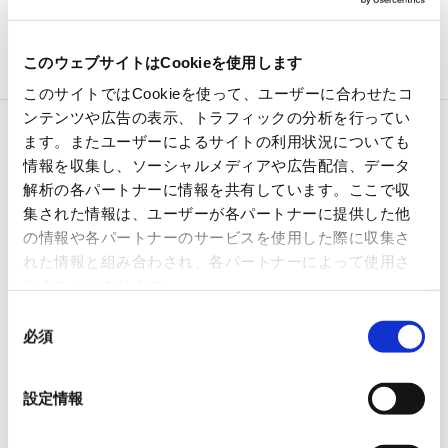
ル容器の管理をしたい方
入出庫管理、在庫管理を省力化したい方
このウェブサイトはCookieを使用します
このサイトではCookieを使って、ユーザーに合わせたコ
ンテンツや広告の表示、トラフィックの分析を行ってい
ます。またユーザーによるサイトの利用状況についても
展示会概要
情報を収集し、ソーシャルメディアや広告配信、データ
解析の各パートナーに情報を共有しています。ここで収
集された情報は、ユーザーが各パートナーに提供した他
の情報や各パートナーのサービスを使用した際に収集さ
展示会名
国際物流総合展2025 第4回INNOVA
れた情報と組み合わされ、各パートナーによって使用さ
れることがあります。
同
必須
意
開催日時
2025年9月10日（水）〜12日（金） 1
の
選
設定情報
択
会場
東京ビッグサイト