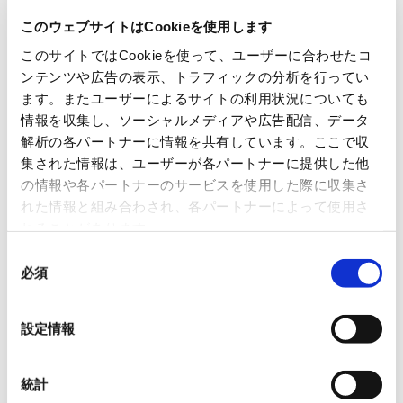
このウェブサイトはCookieを使用します
このサイトではCookieを使って、ユーザーに合わせたコ
ンテンツや広告の表示、トラフィックの分析を行ってい
ます。またユーザーによるサイトの利用状況についても
情報を収集し、ソーシャルメディアや広告配信、データ
解析の各パートナーに情報を共有しています。ここで収
山口昌樹 教授
集された情報は、ユーザーが各パートナーに提供した他
の情報や各パートナーのサービスを使用した際に収集さ
れた情報と組み合わされ、各パートナーによって使用さ
信州大学
れることがあります。
（
繊維学部 機械･ロボット学科
）
同
必須
意
の
選
設定情報
択
統計