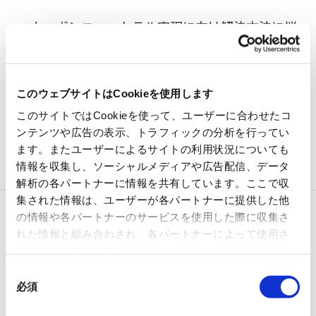
カーボンニュートラル実現に向け解決方法に悩
まれている経営者や推進部門の方
工場の設備保全、生産技術、製造部門で設備管
このウェブサイトはCookieを使用します
理の自動化や省エネに興味がある方
このサイトではCookieを使って、ユーザーに合わせたコ
エネルギー管理指定工場でエネルギー削減に限
ンテンツや広告の表示、トラフィックの分析を行ってい
界を感じている方
ます。またユーザーによるサイトの利用状況についても
情報を収集し、ソーシャルメディアや広告配信、データ
解析の各パートナーに情報を共有しています。ここで収
集された情報は、ユーザーが各パートナーに提供した他
の情報や各パートナーのサービスを使用した際に収集さ
展示会概要
れた情報と組み合わされ、各パートナーによって使用さ
れることがあります。
同
必須
意
展示会名
SMC株式会社主催 新製品展示会
の