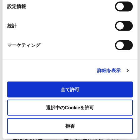
選
設定情報
択
開催日時
2
023年10月26日(木) 10:00～16:0
統計
会場
久留米地域地場産業振興センター
マーケティング
〒839-0809 福岡県 久留米市 東合川 5
詳細を表示
主催
SMC株式会社（九州ブロック福岡
全て許可
担当
株式会社RYODEN
FA・施設システム事業本部 グリー
選択中のCookieを許可
remces@mgw.ryoden.co.jp
拒否