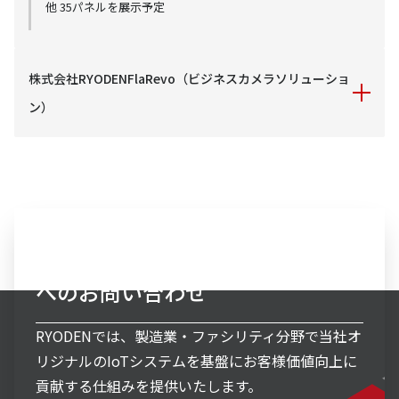
他 35パネルを展示予定
株式会社RYODENFlaRevo（ビジネスカメラソリューショ
ン）
・統合監視・制御システム「Remces（レムセス）」とエア
マネジメントシステム連携による省エア提案
詳細はこちら
・工場のエネルギーマネジメント方法についてのご提案
エネルギー消費のムダを発見 →
電力監視パッケージ
システムインテグレーション事業
／ガス・エアー・蒸気監視パッケージ
へのお問い合わせ
環境監視による品質管理の効率化 →
環境監視パッ
ケージ
RYODENでは、製造業・ファシリティ分野で当社オ
・省エネ手法のご提案
リジナルのIoTシステムを基盤にお客様価値向上に
貢献する仕組みを提供いたします。