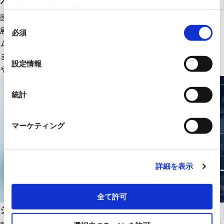
ヘルスケア
れることがあります。
医療ＩＴ・ＤＸ関連のＩＴ機器、大型医療機器周辺設備を中心に
同
展開。さらにＲＹＯＤＥＮオリジナルの医療画像一元管理システ
必須
意
ムの販売をはじめ、医療機関の様々な課題解決に貢献します。
の
また、幅広いパートナーシップで、最適な医療ITソリューション
選
設定情報
や機器・設備を提供します。
択
統計
マーケティング
詳細を表示
全て許可
システムインテグレーション