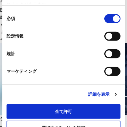
ヘルスケア
れることがあります。
医療ＩＴ・ＤＸ関連のＩＴ機器、大型医療機器周辺設備を中心に
同
展開。さらにＲＹＯＤＥＮオリジナルの医療画像一元管理システ
必須
意
ムの販売をはじめ、医療機関の様々な課題解決に貢献します。
の
また、幅広いパートナーシップで、最適な医療ITソリューション
選
設定情報
や機器・設備を提供します。
択
統計
マーケティング
詳細を表示
全て許可
システムインテグレーション