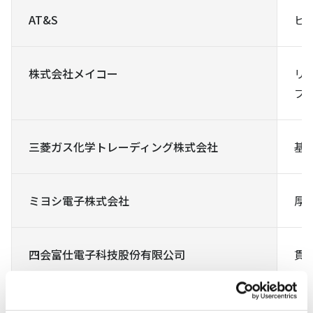
AT&S
ビ
株式会社メイコー
リ
プ
三菱ガス化学トレーディング株式会社
基
ミヨシ電子株式会社
厚
四会富仕電子科技股份有限公司
貫
ICP Technology Co.,Ltd.
パ