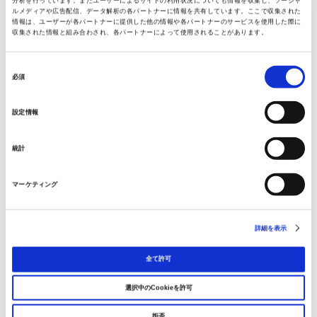
分析を行っています。またユーザーによるサイトの利用状況についても情報を収集し、ソーシャ
2011年3月
ルメディアや広告配信、データ解析の各パートナーに情報を共有しています。ここで収集された
情報は、ユーザーが各パートナーに提供した他の情報や各パートナーのサービスを使用した際に
収集された情報と組み合わされ、各パートナーによって使用されることがあります。
資本金
同
必須
意
1百万ユーロ／出資比率：100％
の
設定情報
選
択
統計
従業員数
8
マーケティング
詳細を表示
事業領域
全て許可
欧州全域
選択中のCookieを許可
拒否