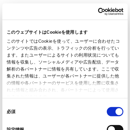
BASIC INFORMATION
基本情報
このウェブサイトはCookieを使用します
このサイトではCookieを使って、ユーザーに合わせたコ
会社名称
ンテンツや広告の表示、トラフィックの分析を行ってい
ます。またユーザーによるサイトの利用状況についても
台湾菱商股份有限公司
情報を収集し、ソーシャルメディアや広告配信、データ
解析の各パートナーに情報を共有しています。ここで収
集された情報は、ユーザーが各パートナーに提供した他
設立年月日
の情報や各パートナーのサービスを使用した際に収集さ
れた情報と組み合わされ、各パートナーによって使用さ
2010年2月
れることがあります。
同
必須
意
資本金
の
選
30百万NT$／出資比率：100％
設定情報