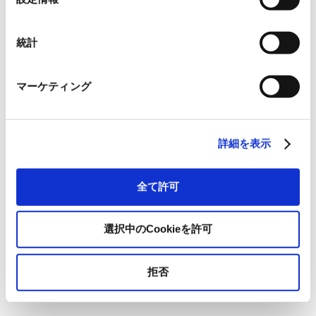
択
統計
事業領域
台湾、東アジア
マーケティング
主要事業
詳細を表示
半導体・電子デバイス品等の輸入・輸出販売
全て許可
取扱商品
選択中のCookieを許可
各種半導体・電子部品、表示機器、その他電気関連製品
拒否