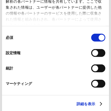
解析の各パートナーに情報を共有しています。ここで収
集された情報は、ユーザーが各パートナーに提供した他
事業領域
の情報や各パートナーのサービスを使用した際に収集さ
U.S.A
れた情報と組み合わされ、各パートナーによって使用さ
れることがあります。
同
必須
主要事業
意
の
半導体・電子デバイス品等の輸入・輸出販売
選
設定情報
択
統計
取扱商品
サンケン電気、SII、ABLIC、VISHAY、Micron、金属材
マーケティング
料等
詳細を表示
LOCATION