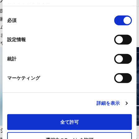
ヘルスケア
れることがあります。
医療ＩＴ・ＤＸ関連のＩＴ機器、大型医療機器周辺設備を中心に
同
展開。さらにＲＹＯＤＥＮオリジナルの医療画像一元管理システ
必須
意
ムの販売をはじめ、医療機関の様々な課題解決に貢献します。
の
また、幅広いパートナーシップで、最適な医療ITソリューション
選
設定情報
や機器・設備を提供します。
択
統計
マーケティング
詳細を表示
全て許可
システムインテグレーション