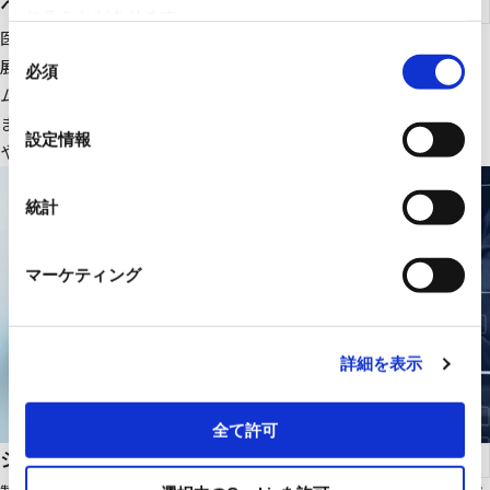
ヘルスケア
れることがあります。
医療ＩＴ・ＤＸ関連のＩＴ機器、大型医療機器周辺設備を中心に
同
展開。さらにＲＹＯＤＥＮオリジナルの医療画像一元管理システ
必須
意
ムの販売をはじめ、医療機関の様々な課題解決に貢献します。
の
また、幅広いパートナーシップで、最適な医療ITソリューション
選
設定情報
や機器・設備を提供します。
択
統計
マーケティング
詳細を表示
全て許可
システムインテグレーション