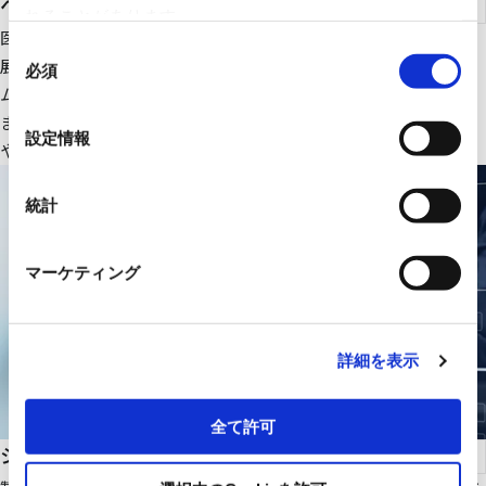
ヘルスケア
れることがあります。
医療ＩＴ・ＤＸ関連のＩＴ機器、大型医療機器周辺設備を中心に
同
展開。さらにＲＹＯＤＥＮオリジナルの医療画像一元管理システ
必須
意
ムの販売をはじめ、医療機関の様々な課題解決に貢献します。
の
また、幅広いパートナーシップで、最適な医療ITソリューション
選
設定情報
や機器・設備を提供します。
択
統計
マーケティング
詳細を表示
全て許可
システムインテグレーション