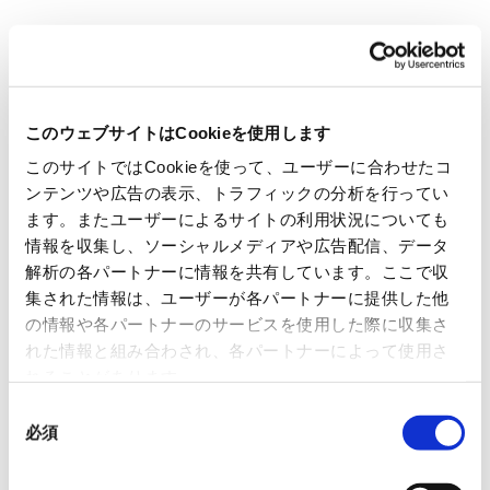
1
POINT
このウェブサイトはCookieを使用します
エレベーター連携工事不要
このサイトではCookieを使って、ユーザーに合わせたコ
ンテンツや広告の表示、トラフィックの分析を行ってい
ます。またユーザーによるサイトの利用状況についても
搬送ロボット「GAEMI（ゲミ）」はAI制御とアームによ
情報を収集し、ソーシャルメディアや広告配信、データ
り、エレベーターの操作パネル（呼び／行先）をロボット
解析の各パートナーに情報を共有しています。ここで収
自身が直接押下して乗降します。そのためエレベーターと
集された情報は、ユーザーが各パートナーに提供した他
の通信連携工事が不要で、搬送ロボット導入までのリード
の情報や各パートナーのサービスを使用した際に収集さ
タイム短縮と導入コスト削減に繋がります。
れた情報と組み合わされ、各パートナーによって使用さ
れることがあります。
同
必須
意
の
選