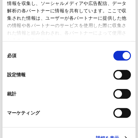
要件整理・コンサルティング
STEP
情報を収集し、ソーシャルメディアや広告配信、データ
01
負荷設備の棚卸し、必要運転時間の策定。
解析の各パートナーに情報を共有しています。ここで収
集された情報は、ユーザーが各パートナーに提供した他
の情報や各パートナーのサービスを使用した際に収集さ
基本設計・選定
STEP
れた情報と組み合わされ、各パートナーによって使用さ
02
容量算定、燃料方式の検討、ニシハツ製など最
れることがあります。
適機種の選定。
同
必須
意
の
機器調達・カスタマイズ
STEP
03
選
塩害・寒冷地・騒音規制など、設置環境への適
設定情報
択
合。
統計
施工計画・据付
STEP
04
搬入経路の確認、建築・電気工事に関する打合
マーケティング
せ。
試運転・引渡
詳細を表示