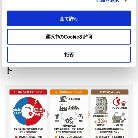
STEP
05
運用マニュアルの整備（ 定期点検、故障対応）
全て許可
更新に関するご相談
STEP
06
選択中のCookieを許可
データに基づくリスクマネジメン
拒否
ト