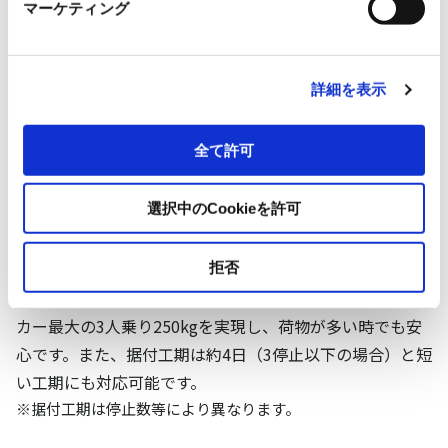
マーケティング
2
POINT
詳細を表示
【スイ～とメゾン Ｒプラス】
中低層共同住宅向けに省スペース
全て許可
のまま積載量アップ
選択中のCookieを許可
さらに工期短縮
省スペース設計はそのままに、小規模共同住宅用エレベー
拒否
ターの設計指針にもとづき開発されました。積載量はメー
カー最大の3人乗り250kgを実現し、荷物が多い時でも安
心です。また、据付工期は約4日（3停止以下の場合）と短
い工期にも対応可能です。
※据付工期は停止数等により異なります。