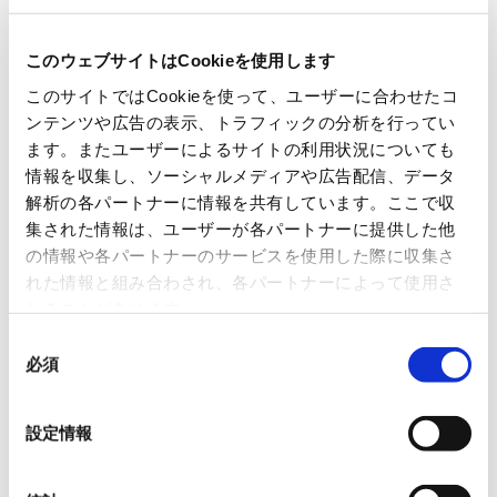
このウェブサイトはCookieを使用します
このサイトではCookieを使って、ユーザーに合わせたコ
ンテンツや広告の表示、トラフィックの分析を行ってい
ます。またユーザーによるサイトの利用状況についても
情報を収集し、ソーシャルメディアや広告配信、データ
解析の各パートナーに情報を共有しています。ここで収
集された情報は、ユーザーが各パートナーに提供した他
の情報や各パートナーのサービスを使用した際に収集さ
れた情報と組み合わされ、各パートナーによって使用さ
れることがあります。
2
POINT
同
インテリア向け製品は極めて高精
必須
意
の
度な照明システムを実現
選
設定情報
LEDのばらつきや温度変化による色ずれを内蔵ARM M0プ
択
ロセッサで自動で調整し、アンビエント照明などに使用で